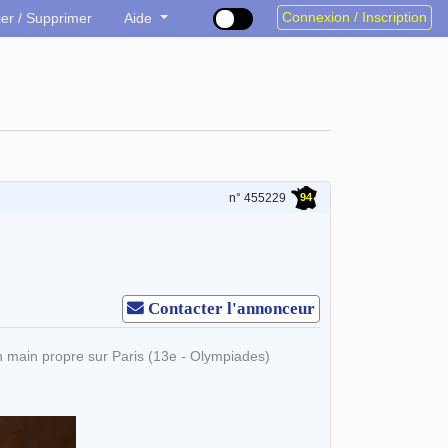
Connexion / Inscription
ier / Supprimer
Aide
94
n° 455229
Contacter l'annonceur
n main propre sur Paris (13e - Olympiades)