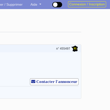
Connexion / Inscription
ier / Supprimer
Aide
91
n° 455497
Contacter l'annonceur