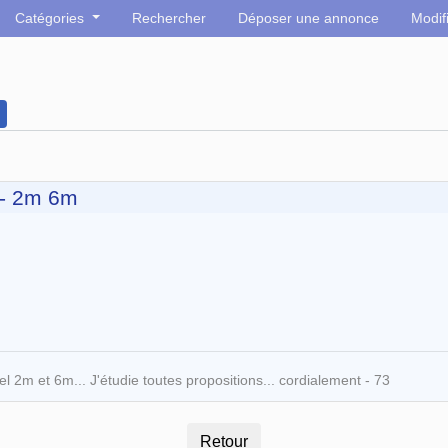
Catégories
Rechercher
Déposer une annonce
Modif
 - 2m 6m
l 2m et 6m... J'étudie toutes propositions... cordialement - 73