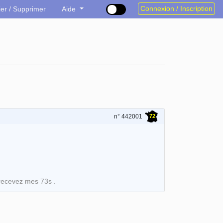
Connexion / Inscription
ier / Supprimer
Aide
72
n° 442001
recevez mes 73s .