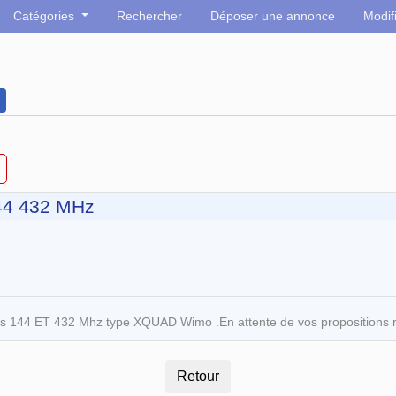
Catégories
Rechercher
Déposer une annonce
Modif
44 432 MHz
nnes 144 ET 432 Mhz type XQUAD Wimo .En attente de vos propositions 