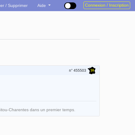
Connexion / Inscription
ier / Supprimer
Aide
16
n° 455503
oitou-Charentes dans un premier temps.