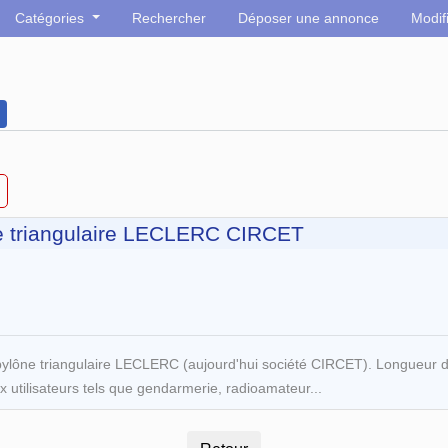
Catégories
Rechercher
Déposer une annonce
Modif
e triangulaire LECLERC CIRCET
lône triangulaire LECLERC (aujourd'hui société CIRCET). Longueur
utilisateurs tels que gendarmerie, radioamateur...