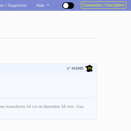
Connexion / Inscription
ier / Supprimer
Aide
33
n° 443485
 des manchons 16 cm et diamètre 18 mm. Ces