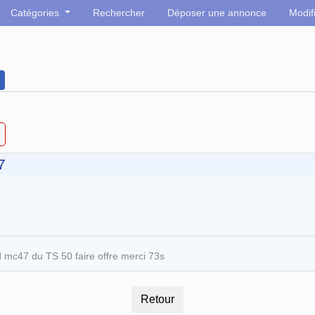
Catégories
Rechercher
Déposer une annonce
Modif
7
 mc47 du TS 50 faire offre merci 73s