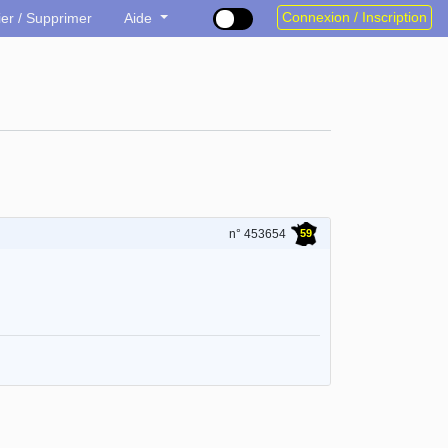
Connexion / Inscription
ier / Supprimer
Aide
59
n° 453654