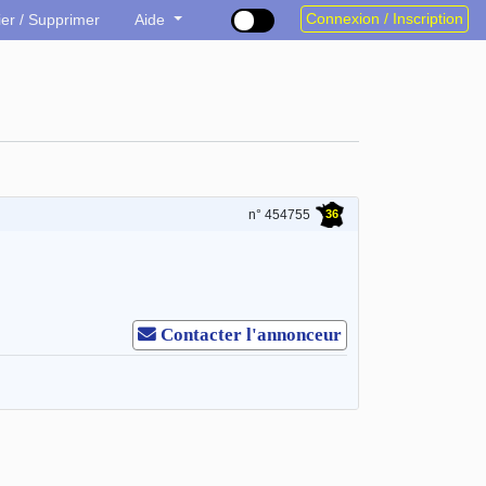
Connexion / Inscription
ier / Supprimer
Aide
36
n° 454755
Contacter l'annonceur