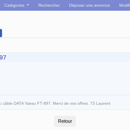
Catégories
Rechercher
Déposer une annonce
Modif
897
ec câble DATA Yaesu FT-897. Merci de vos offres. 73 Laurent