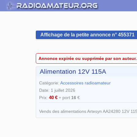
Affichage de la petite annonce n° 455371
Annonce expirée ou supprimée par son auteur.
Alimentation 12V 115A
Catégorie:
Accessoires radioamateur
Date: 1 juillet 2026
40 €
Prix:
+ port
16
€
Vends des alimentations Artesyn AA24280 12V 115A