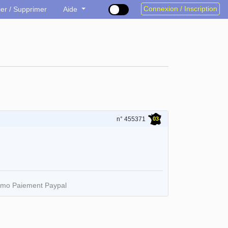
Connexion / Inscription
ier / Supprimer
Aide
03
n° 455371
simo Paiement Paypal