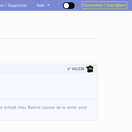
Connexion / Inscription
ier / Supprimer
Aide
59
n° 441338
ne acheté chez Batima causse de la vente avoir