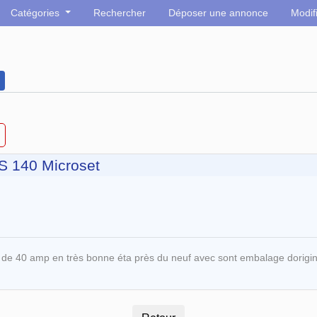
Catégories
Rechercher
Déposer une annonce
Modif
S 140 Microset
t de 40 amp en très bonne éta près du neuf avec sont embalage dorigi