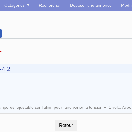
Catégories
Rechercher
Déposer une annonce
Modif
-4 2
res..ajustable sur l'alim, pour faire varier la tension +- 1 volt.. Ave