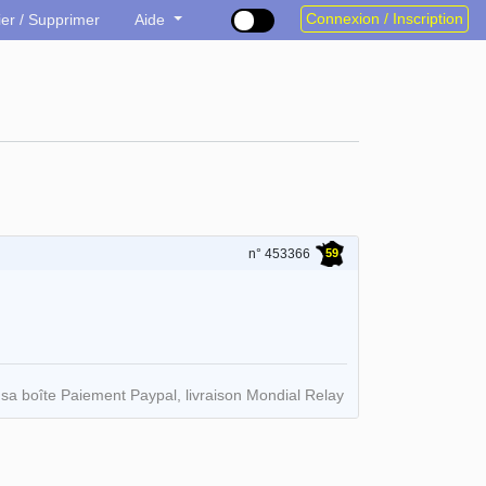
Connexion / Inscription
ier / Supprimer
Aide
59
n° 453366
c sa boîte Paiement Paypal, livraison Mondial Relay