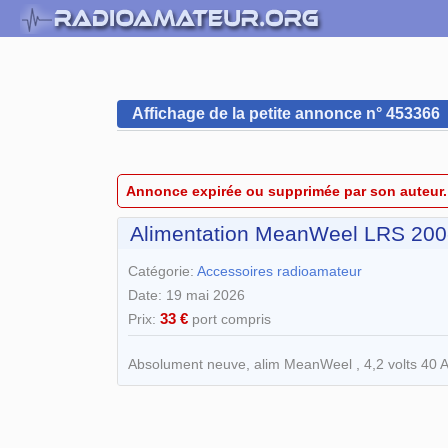
Affichage de la petite annonce n° 453366
Annonce expirée ou supprimée par son auteur.
Alimentation MeanWeel LRS 200
Catégorie:
Accessoires radioamateur
Date: 19 mai 2026
33 €
Prix:
port compris
Absolument neuve, alim MeanWeel , 4,2 volts 40 Ampè