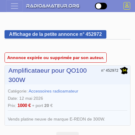
Affichage de la petite annonce n° 452972
Annonce expirée ou supprimée par son auteur.
Amplificataeur pour QO100
54
n° 452972
300W
Catégorie:
Accessoires radioamateur
Date: 12 mai 2026
1000 €
Prix:
+ port
20
€
Vends platine neuve de marque E-REON de 300W.