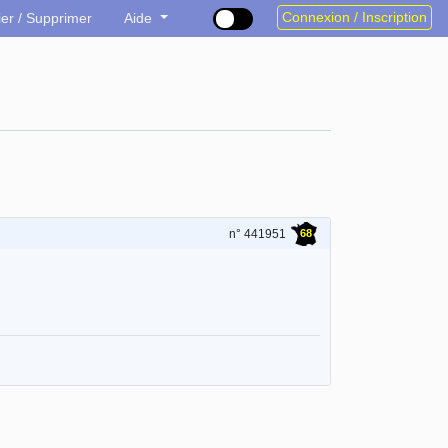
Connexion / Inscription
ier / Supprimer
Aide
68
n° 441951