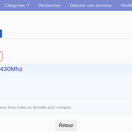
Catégories
Rechercher
Déposer une annonce
Modif
4/430Mhz
ons sma mâle ou femelle port compris