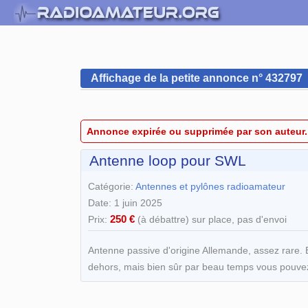
Affichage de la petite annonce n° 432797
Annonce expirée ou supprimée par son auteur.
Antenne loop pour SWL
Catégorie:
Antennes et pylônes radioamateur
Date: 1 juin 2025
250 €
Prix:
(à débattre) sur place, pas d'envoi
Antenne passive d'origine Allemande, assez rare. E
dehors, mais bien sûr par beau temps vous pouvez 