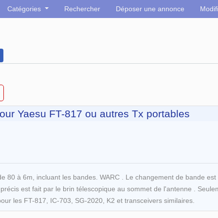
Catégories
Rechercher
Déposer une annonce
Modif
our Yaesu FT-817 ou autres Tx portables
 80 à 6m, incluant les bandes. WARC . Le changement de bande est si
nt précis est fait par le brin télescopique au sommet de l'antenne . Se
ur les FT-817, IC-703, SG-2020, K2 et transceivers similaires.