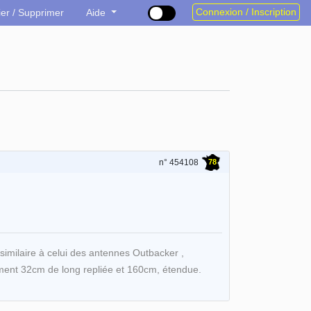
Connexion / Inscription
ier / Supprimer
Aide
78
n° 454108
milaire à celui des antennes Outbacker ,
ulement 32cm de long repliée et 160cm, étendue.