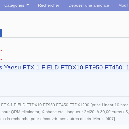
Catégories
Rechercher
Déposer une annonce
Modif
lis Yaesu FTX-1 FIELD FTDX10 FT950 FT450 -
u FTX-1 FIELD FTDX10 FT950 FT450 FTDX1200 (prise Linear 10 broche
i pour QRM eliminator, X-phase etc., longueur 2M20, à 30,00 euros+ 5,00
dans la recherche pour découvrir mes autres objets. Merci. [407]