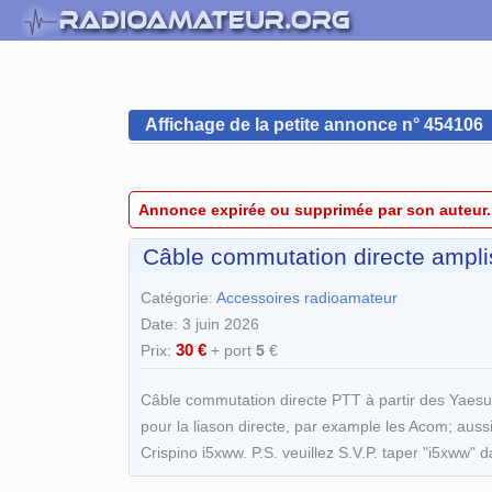
Affichage de la petite annonce n° 454106
Annonce expirée ou supprimée par son auteur.
Câble commutation directe amp
Catégorie:
Accessoires radioamateur
Date: 3 juin 2026
30 €
Prix:
+ port
5
€
Câble commutation directe PTT à partir des Yaes
pour la liason directe, par example les Acom; auss
Crispino i5xww. P.S. veuillez S.V.P. taper "i5xww" 