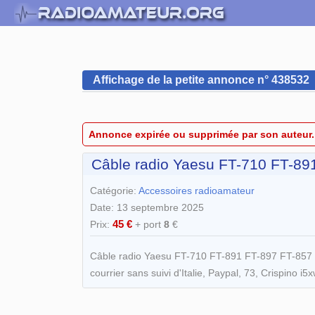
Affichage de la petite annonce n° 438532
Annonce expirée ou supprimée par son auteur.
Câble radio Yaesu FT-710 FT-891
Catégorie:
Accessoires radioamateur
Date: 13 septembre 2025
45 €
Prix:
+ port
8
€
Câble radio Yaesu FT-710 FT-891 FT-897 FT-857 F
courrier sans suivi d'Italie, Paypal, 73, Crispino i