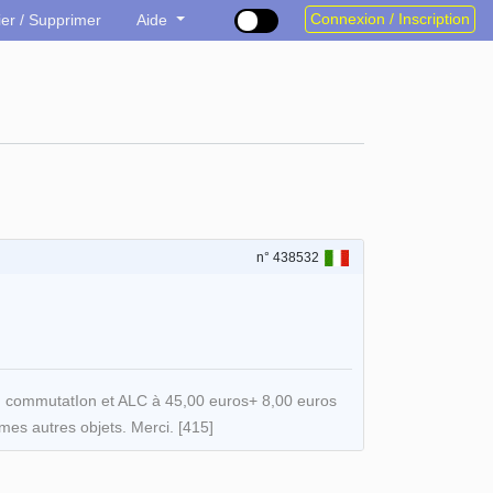
Connexion / Inscription
ier / Supprimer
Aide
n° 438532
, commutatIon et ALC à 45,00 euros+ 8,00 euros
 mes autres objets. Merci. [415]