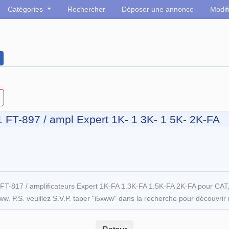
Catégories
Rechercher
Déposer une annonce
Modif
 FT-897 / ampl Expert 1K- 1 3K- 1 5K- 2K-FA
T-817 / amplificateurs Expert 1K-FA 1.3K-FA 1.5K-FA 2K-FA pour CAT
5xww. P.S. veuillez S.V.P. taper "i5xww" dans la recherche pour découvrir