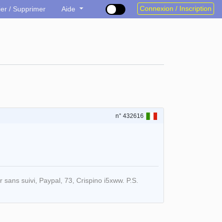
Connexion / Inscription
ier / Supprimer
Aide
n° 432616
ans suivi, Paypal, 73, Crispino i5xww. P.S.