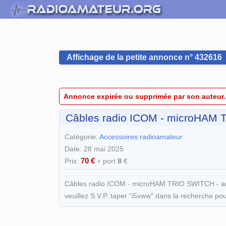
Affichage de la petite annonce n° 432616
Annonce expirée ou supprimée par son auteur.
Câbles radio ICOM - microHAM T
Catégorie:
Accessoires radioamateur
Date: 28 mai 2025
70 €
Prix:
+ port
8
€
Câbles radio ICOM - microHAM TRIO SWITCH - ampli
veuillez S.V.P. taper "i5xww" dans la recherche po