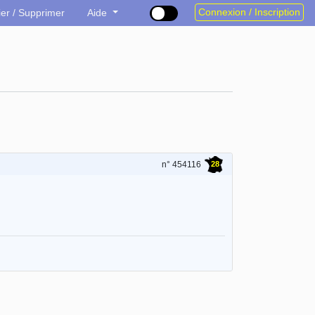
Connexion / Inscription
ier / Supprimer
Aide
28
n° 454116