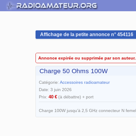
Affichage de la petite annonce n° 454116
Annonce expirée ou supprimée par son auteur.
Charge 50 Ohms 100W
Catégorie:
Accessoires radioamateur
Date: 3 juin 2026
40 €
Prix:
(à débattre) + port
Charge 100W jusqu'à 2,5 GHz connecteur N femelle