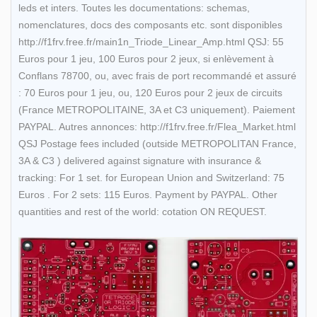
leds et inters. Toutes les documentations: schemas,
nomenclatures, docs des composants etc. sont disponibles
http://f1frv.free.fr/main1n_Triode_Linear_Amp.html QSJ: 55
Euros pour 1 jeu, 100 Euros pour 2 jeux, si enlèvement à
Conflans 78700, ou, avec frais de port recommandé et assuré
: 70 Euros pour 1 jeu, ou, 120 Euros pour 2 jeux de circuits
(France METROPOLITAINE, 3A et C3 uniquement). Paiement
PAYPAL. Autres annonces: http://f1frv.free.fr/Flea_Market.html
QSJ Postage fees included (outside METROPOLITAN France,
3A & C3 ) delivered against signature with insurance &
tracking: For 1 set. for European Union and Switzerland: 75
Euros . For 2 sets: 115 Euros. Payment by PAYPAL. Other
quantities and rest of the world: cotation ON REQUEST.