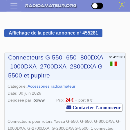
Affichage de la petite annonce n° 455281
Connecteurs G-550 -650 -800DXA
n° 455281
-1000DXA -2700DXA -2800DXA G-
5500 et pupitre
Catégorie:
Accessoires radioamateur
Date: 30 juin 2026
24 €
Déposée par
i5xww
Prix:
+ port
6
€
Contacter l'annonceur
Connecteurs pour rotors Yaesu G-550, G-650, G-800DXA, G-
1000DXA, G-2700DXA, G-2800DXA G-5500. 1 connecteur