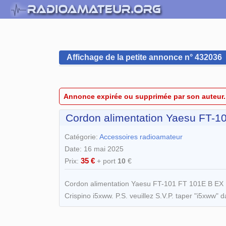
Affichage de la petite annonce n° 432036
Annonce expirée ou supprimée par son auteur.
Cordon alimentation Yaesu FT-1
Catégorie:
Accessoires radioamateur
Date: 16 mai 2025
35 €
Prix:
+ port
10
€
Cordon alimentation Yaesu FT-101 FT 101E B EX FT-
Crispino i5xww. P.S. veuillez S.V.P. taper "i5xww" 