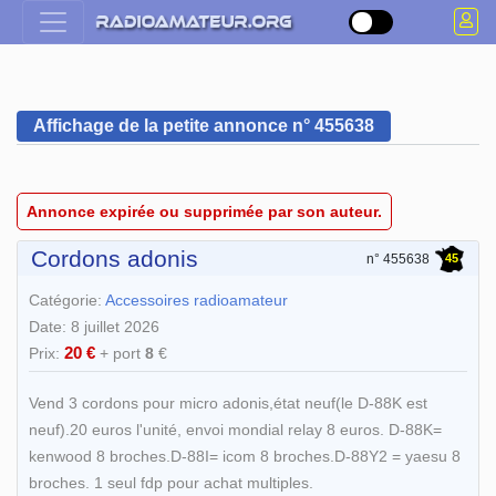
Affichage de la petite annonce n° 455638
Annonce expirée ou supprimée par son auteur.
Cordons adonis
45
n° 455638
Catégorie:
Accessoires radioamateur
Date: 8 juillet 2026
20 €
Prix:
+ port
8
€
Vend 3 cordons pour micro adonis,état neuf(le D-88K est
neuf).20 euros l'unité, envoi mondial relay 8 euros. D-88K=
kenwood 8 broches.D-88I= icom 8 broches.D-88Y2 = yaesu 8
broches. 1 seul fdp pour achat multiples.