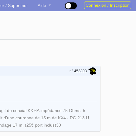
Connexion / Inscription
ier / Supprimer
Aide
79
n° 453803
s’agit du coaxial KX 6A impédance 75 Ohms. 5
agit d’une couronne de 15 m de KX4 - RG 213 U
indage 17 m. (25€ port inclus)30