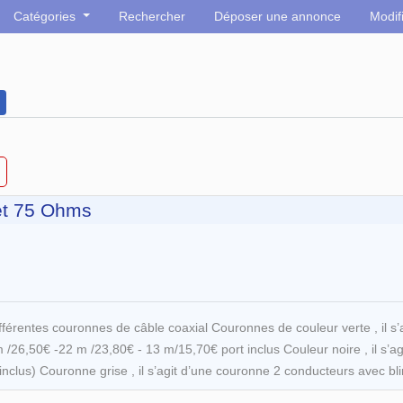
Catégories
Rechercher
Déposer une annonce
Modif
et 75 Ohms
ifférentes couronnes de câble coaxial Couronnes de couleur verte , il 
26,50€ -22 m /23,80€ - 13 m/15,70€ port inclus Couleur noire , il s’
clus) Couronne grise , il s’agit d’une couronne 2 conducteurs avec bl