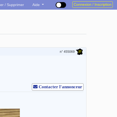
Connexion / Inscription
ier / Supprimer
Aide
27
n° 455069
Contacter l'annonceur