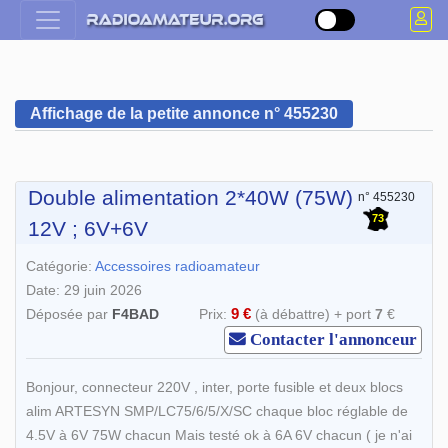
Affichage de la petite annonce n° 455230
Double alimentation 2*40W (75W)
n° 455230
73
12V ; 6V+6V
Catégorie:
Accessoires radioamateur
Date: 29 juin 2026
9 €
Déposée par
F4BAD
Prix:
(à débattre) + port
7
€
Contacter l'annonceur
Bonjour, connecteur 220V , inter, porte fusible et deux blocs
alim ARTESYN SMP/LC75/6/5/X/SC chaque bloc réglable de
4.5V à 6V 75W chacun Mais testé ok à 6A 6V chacun ( je n'ai