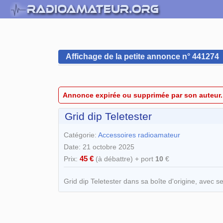
Affichage de la petite annonce n° 441274
Annonce expirée ou supprimée par son auteur.
Grid dip Teletester
Catégorie:
Accessoires radioamateur
Date: 21 octobre 2025
45 €
Prix:
(à débattre) + port
10
€
Grid dip Teletester dans sa boîte d'origine, avec 