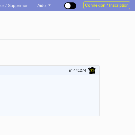
Connexion / Inscription
ier / Supprimer
Aide
21
n° 441274