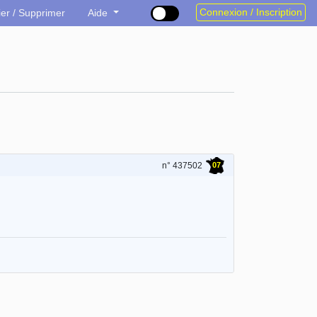
Connexion / Inscription
ier / Supprimer
Aide
07
n° 437502