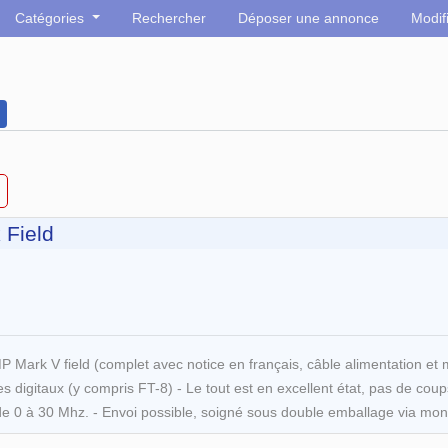
Catégories
Rechercher
Déposer une annonce
Modif
 Field
 Mark V field (complet avec notice en français, câble alimentation et
igitaux (y compris FT-8) - Le tout est en excellent état, pas de coups
de 0 à 30 Mhz. - Envoi possible, soigné sous double emballage via mond