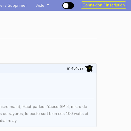
Connexion / Inscription
ier / Supprimer
Aide
59
n° 454697
 micro main), Haut-parleur Yaesu SP-8, micro de
 ou rayures, le poste sort bien ses 100 watts et
ial relay.