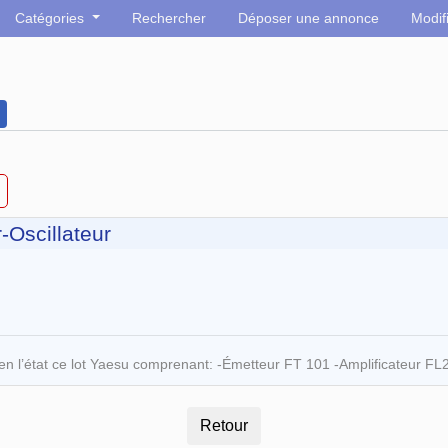
Catégories
Rechercher
Déposer une annonce
Modif
-Oscillateur
en l’état ce lot Yaesu comprenant: -Émetteur FT 101 -Amplificateur FL2