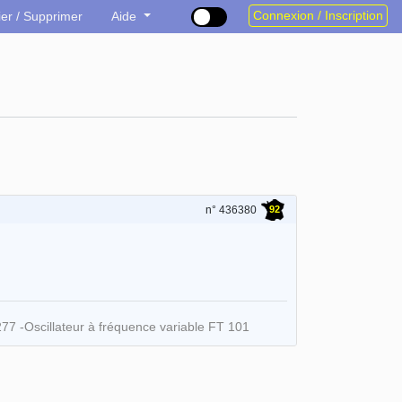
Connexion / Inscription
ier / Supprimer
Aide
92
n° 436380
77 -Oscillateur à fréquence variable FT 101