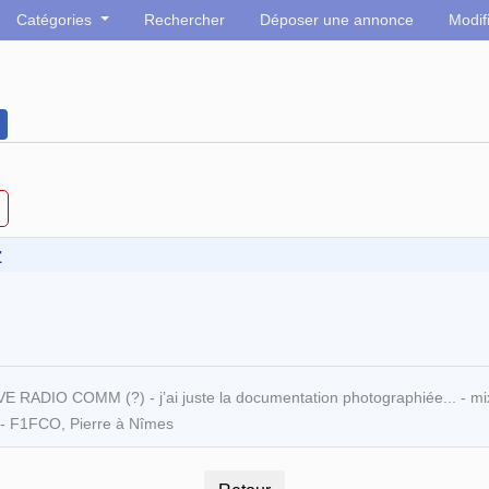
Catégories
Rechercher
Déposer une annonce
Modif
z
 RADIO COMM (?) - j’ai juste la documentation photographiée... - m
) - F1FCO, Pierre à Nîmes