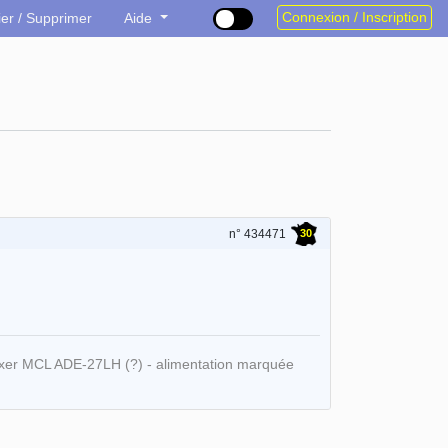
Connexion / Inscription
ier / Supprimer
Aide
30
n° 434471
ixer MCL ADE-27LH (?) - alimentation marquée