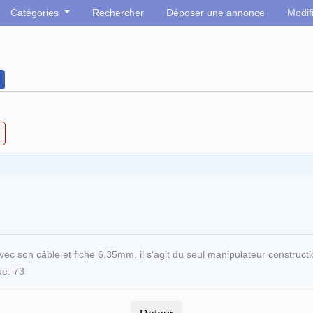
Catégories
Rechercher
Déposer une annonce
Modif
ec son câble et fiche 6.35mm. il s'agit du seul manipulateur construct
ue. 73