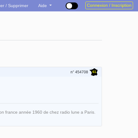
Connexion / Inscription
ier / Supprimer
Aide
61
n° 454708
ion france année 1960 de chez radio lune a Paris.