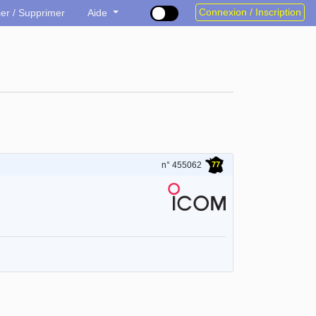
Connexion / Inscription
ier / Supprimer
Aide
77
n° 455062