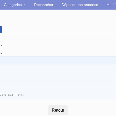
Catégories
Rechercher
Déposer une annonce
Modif
dele sp2 merci