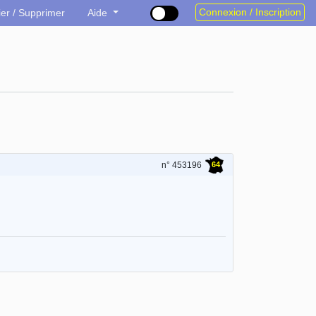
Connexion / Inscription
ier / Supprimer
Aide
64
n° 453196