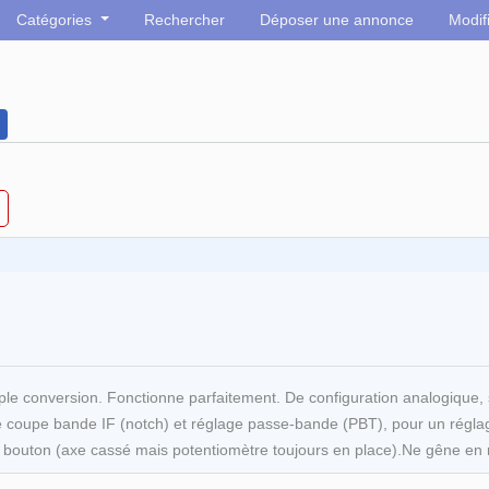
Catégories
Rechercher
Déposer une annonce
Modif
e conversion. Fonctionne parfaitement. De configuration analogique
coupe bande IF (notch) et réglage passe-bande (PBT), pour un réglage t
e bouton (axe cassé mais potentiomètre toujours en place).Ne gêne en 