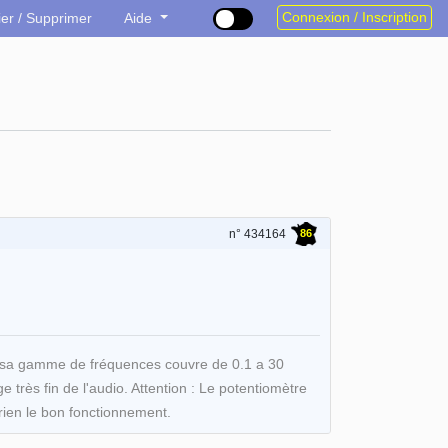
Connexion / Inscription
ier / Supprimer
Aide
86
n° 434164
, sa gamme de fréquences couvre de 0.1 a 30
rès fin de l'audio. Attention : Le potentiomètre
rien le bon fonctionnement.