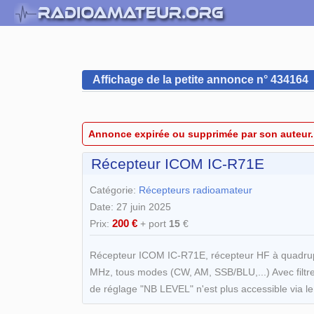
Affichage de la petite annonce n° 434164
Annonce expirée ou supprimée par son auteur.
Récepteur ICOM IC-R71E
Catégorie:
Récepteurs radioamateur
Date: 27 juin 2025
200 €
Prix:
+ port
15
€
Récepteur ICOM IC-R71E, récepteur HF à quadrupl
MHz, tous modes (CW, AM, SSB/BLU,...) Avec filtre 
de réglage "NB LEVEL" n'est plus accessible via l