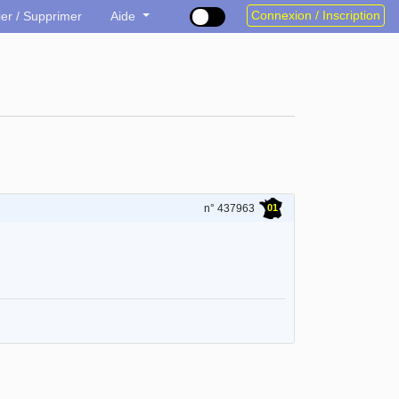
Connexion / Inscription
ier / Supprimer
Aide
01
n° 437963