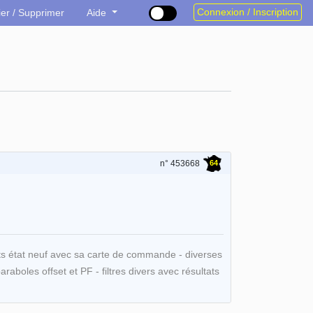
Connexion / Inscription
ier / Supprimer
Aide
64
n° 453668
s état neuf avec sa carte de commande - diverses
oles offset et PF - filtres divers avec résultats