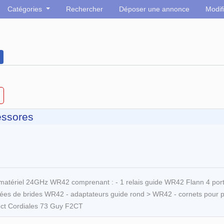
Catégories
Rechercher
Déposer une annonce
Modif
essores
matériel 24GHz WR42 comprenant : - 1 relais guide WR42 Flann 4 port
es de brides WR42 - adaptateurs guide rond > WR42 - cornets pour parab
ect Cordiales 73 Guy F2CT