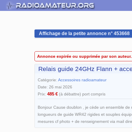
Affichage de la petite annonce n° 453668
Annonce expirée ou supprimée par son auteur.
Relais guide 24GHz Flann + acc
Catégorie:
Accessoires radioamateur
Date: 26 mai 2026
485 €
Prix:
(à débattre) port compris
Bonjour Cause doublon , je cède un ensemble de 
longueurs de guide WR42 rigides et souples équipé
mesures cf photo + de renseignement via mail dir