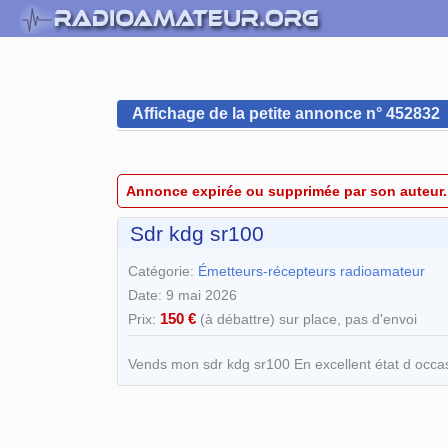
Affichage de la petite annonce n° 452832
Annonce expirée ou supprimée par son auteur.
Sdr kdg sr100
Catégorie:
Émetteurs-récepteurs radioamateur
Date: 9 mai 2026
150 €
Prix:
(à débattre) sur place, pas d'envoi
Vends mon sdr kdg sr100 En excellent état d occa