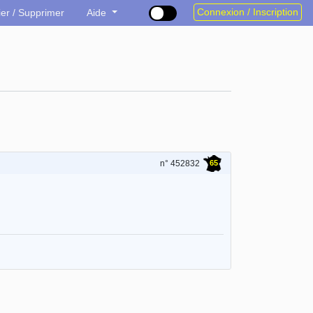
Connexion / Inscription
ier / Supprimer
Aide
65
n° 452832