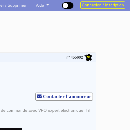
Connexion / Inscription
ier / Supprimer
Aide
91
n° 455602
Contacter l'annonceur
e de commande avec VFO expert electronique !! il