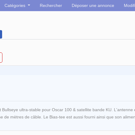
Catégories
Rechercher
Déposer une annonce
Modif
et Bullseye ultra-stable pour Oscar 100 & satellite bande KU. L'antenn
ne de mètres de câble. Le Bias-tee est aussi fourni ainsi que son alimen