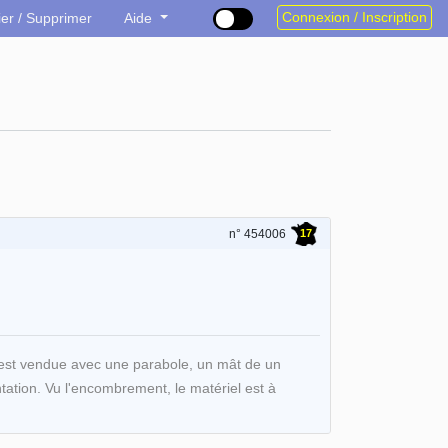
Connexion / Inscription
ier / Supprimer
Aide
17
n° 454006
e est vendue avec une parabole, un mât de un
tation. Vu l'encombrement, le matériel est à