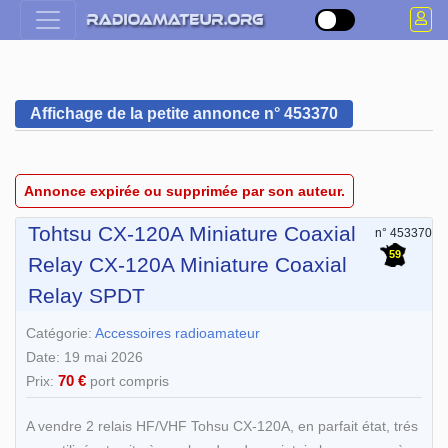
Affichage de la petite annonce n° 453370
Annonce expirée ou supprimée par son auteur.
Tohtsu CX-120A Miniature Coaxial
n° 453370
59
Relay CX-120A Miniature Coaxial
Relay SPDT
Catégorie:
Accessoires radioamateur
Date: 19 mai 2026
70 €
Prix:
port compris
A vendre 2 relais HF/VHF Tohsu CX-120A, en parfait état, trés