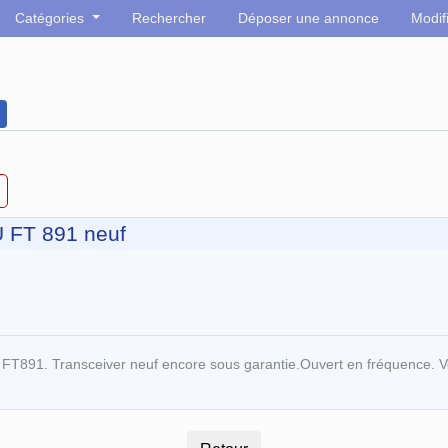
Catégories
Rechercher
Déposer une annonce
Modif
 FT 891 neuf
91. Transceiver neuf encore sous garantie.Ouvert en fréquence. Ven