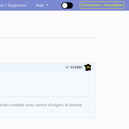
Connexion / Inscription
ier / Supprimer
Aide
26
n° 434980
du complet avec carton d'origine et facture