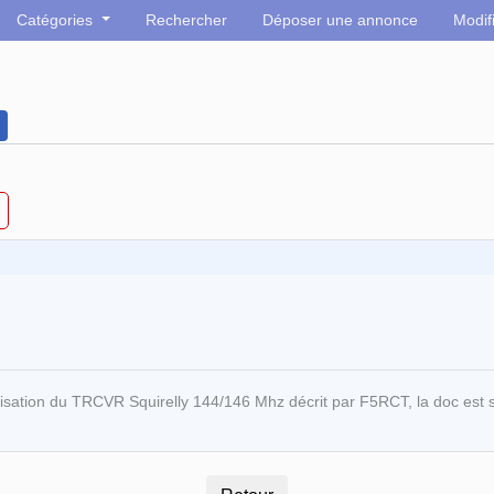
Catégories
Rechercher
Déposer une annonce
Modif
lisation du TRCVR Squirelly 144/146 Mhz décrit par F5RCT, la doc est s