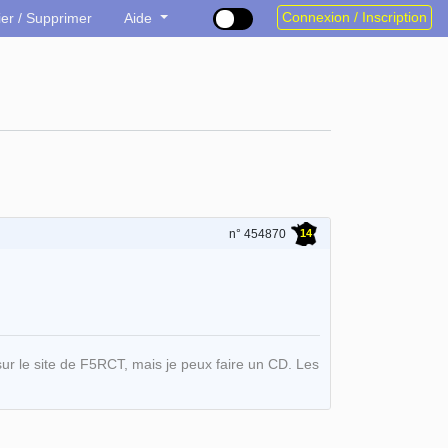
Connexion / Inscription
ier / Supprimer
Aide
14
n° 454870
ur le site de F5RCT, mais je peux faire un CD. Les