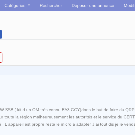
Catégories
Rechercher
Déposer une annonce
Modif
CW SSB ( kit d un OM très connu EA3 GCY)dans le but de faire du QRP 
sur toute la région malheureusement les autorités et le service du CERT
 L appareil est propre reste le micro à adapter J ai tout dis je le ven