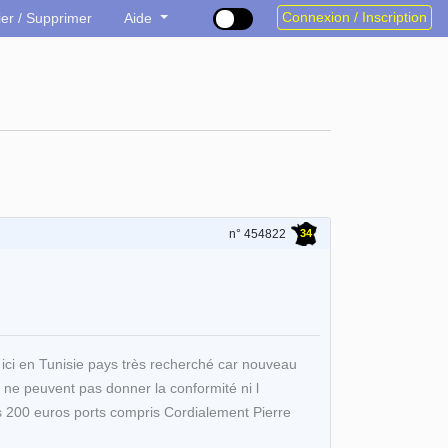
Connexion / Inscription
ier / Supprimer
Aide
34
n° 454822
ici en Tunisie pays très recherché car nouveau
 ne peuvent pas donner la conformité ni l
ds 200 euros ports compris Cordialement Pierre