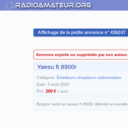
Affichage de la petite annonce n° 436247
Annonce expirée ou supprimée par son auteur.
Yaesu ft 8900r
Catégorie:
Émetteurs-récepteurs radioamateur
Date: 3 août 2025
200 €
Prix:
+ port
Bonjour vend un yeasu ft 8900r débridé en excellen