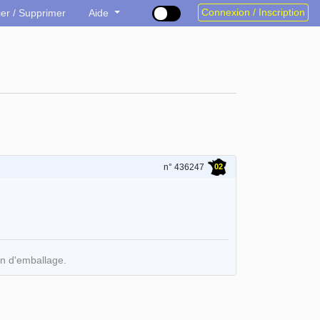
Connexion / Inscription
ier / Supprimer
Aide
02
n° 436247
on d'emballage.