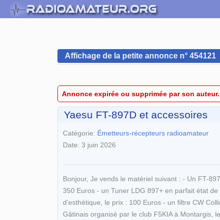
Affichage de la petite annonce n° 454121
Annonce expirée ou supprimée par son auteur.
Yaesu FT-897D et accessoires
Catégorie:
Émetteurs-récepteurs radioamateur
Date: 3 juin 2026
Bonjour, Je vends le matériel suivant : - Un FT-897D
350 Euros - un Tuner LDG 897+ en parfait état de f
d'esthétique, le prix : 100 Euros - un filtre CW C
Gâtinais organisé par le club F5KIA à Montargis, l