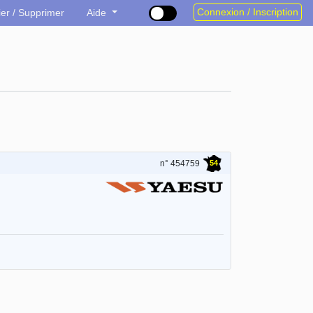
Connexion / Inscription
ier / Supprimer
Aide
54
n° 454759