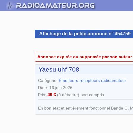
Affichage de la petite annonce n° 454759
Annonce expirée ou supprimée par son auteur.
Yaesu uhf 708
Catégorie:
Émetteurs-récepteurs radioamateur
Date: 16 juin 2026
49 €
Prix:
(à débattre) port compris
En bon état et entièrement fonctionnel Bande O. M