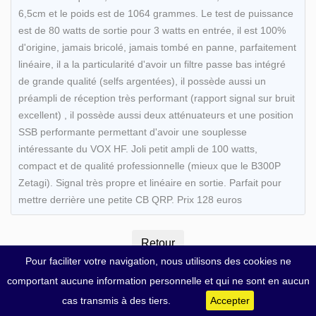
6,5cm et le poids est de 1064 grammes. Le test de puissance
est de 80 watts de sortie pour 3 watts en entrée, il est 100%
d'origine, jamais bricolé, jamais tombé en panne, parfaitement
linéaire, il a la particularité d'avoir un filtre passe bas intégré
de grande qualité (selfs argentées), il possède aussi un
préampli de réception très performant (rapport signal sur bruit
excellent) , il possède aussi deux atténuateurs et une position
SSB performante permettant d'avoir une souplesse
intéressante du VOX HF. Joli petit ampli de 100 watts,
compact et de qualité professionnelle (mieux que le B300P
Zetagi). Signal très propre et linéaire en sortie. Parfait pour
mettre derrière une petite CB QRP. Prix 128 euros
Pour faciliter votre navigation, nous utilisons des cookies ne
comportant aucune information personnelle et qui ne sont en aucun
cas transmis à des tiers.
Accepter