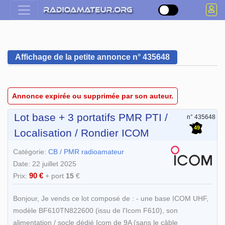
Affichage de la petite annonce n° 435648
Annonce expirée ou supprimée par son auteur.
Lot base + 3 portatifs PMR PTI /
n° 435648
49
Localisation / Rondier ICOM
Catégorie:
CB / PMR radioamateur
Date: 22 juillet 2025
90 €
Prix:
+ port
15
€
Bonjour, Je vends ce lot composé de : - une base ICOM UHF,
modèle BF610TN822600 (issu de l'Icom F610), son
alimentation / socle dédié Icom de 9A (sans le câble