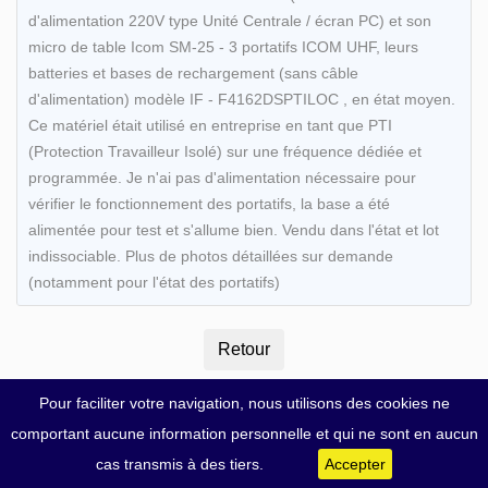
d'alimentation 220V type Unité Centrale / écran PC) et son
micro de table Icom SM-25 - 3 portatifs ICOM UHF, leurs
batteries et bases de rechargement (sans câble
d'alimentation) modèle IF - F4162DSPTILOC , en état moyen.
Ce matériel était utilisé en entreprise en tant que PTI
(Protection Travailleur Isolé) sur une fréquence dédiée et
programmée. Je n'ai pas d'alimentation nécessaire pour
vérifier le fonctionnement des portatifs, la base a été
alimentée pour test et s'allume bien. Vendu dans l'état et lot
indissociable. Plus de photos détaillées sur demande
(notamment pour l'état des portatifs)
Pour faciliter votre navigation, nous utilisons des cookies ne
comportant aucune information personnelle et qui ne sont en aucun
cas transmis à des tiers.
Accepter