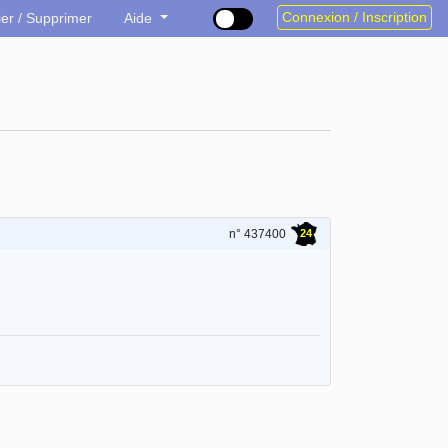
Connexion / Inscription
ier / Supprimer
Aide
24
n° 437400