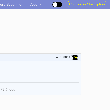
Connexion / Inscription
ier / Supprimer
Aide
34
n° 408819
 73 à tous